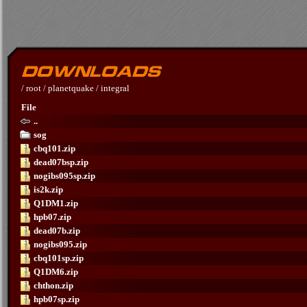
/
root
/
planetquake
/
integral
File
..
sog
cbq101.zip
dead07bsp.zip
nogibs095sp.zip
is2k.zip
Q1DM1.zip
hpb07.zip
dead07b.zip
nogibs095.zip
cbq101sp.zip
Q1DM6.zip
chthon.zip
hpb07sp.zip