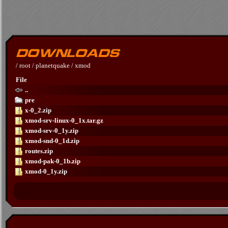
/
root
/
planetquake
/
xmod
File
..
pre
x-0_2.zip
xmod-srv-linux-0_1x.tar.gz
xmod-srv-0_1y.zip
xmod-snd-0_1d.zip
routes.zip
xmod-pak-0_1b.zip
xmod-0_1y.zip