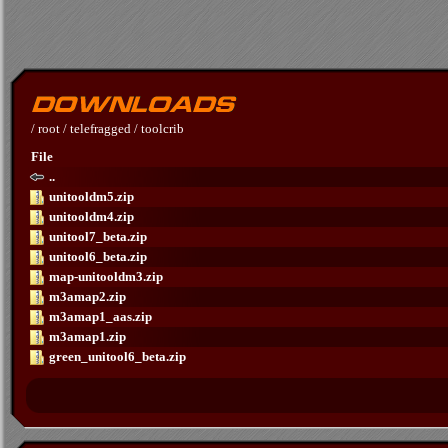
/
root
/
telefragged
/
toolcrib
File
..
unitooldm5.zip
unitooldm4.zip
unitool7_beta.zip
unitool6_beta.zip
map-unitooldm3.zip
m3amap2.zip
m3amap1_aas.zip
m3amap1.zip
green_unitool6_beta.zip