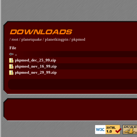
/
root
/
planetquake
/
planetkingpin
/
pkpmod
File
..
pkpmod_dec_25_99.zip
pkpmod_nov_16_99.zip
pkpmod_nov_29_99.zip