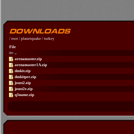
/
root
/
planetquake
/
turkey
File
..
arenamaster.zip
arenamaster1A.zip
dmkit.zip
dmkitpre.zip
joust2.zip
joust2e.zip
q3name.zip